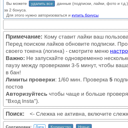
Вы можете
данные (подписки, лайки, фото и т.д.)
удалить все
за 2 бонуса.
Для этого нужно авторизоваться и
купить бонусы
Примечание:
Кому ставит лайки ваш пользова
Перед поиском лайков обновите подписки. Про
своего токена (логина) - смотрите меню
настро
Важно:
Не запускайте одновременно нескольк
паузу между проверками 3-5 минут, чтобы ваш
в бан!
Лимиты проверки
: 1/60 мин. Проверка
5
подпи
постов
Авторизуйтесь
чтобы чаще и больше проверят
"Вход Insta").
Поиск:
<- Слежка не активна, включите слеж
Сортировка: