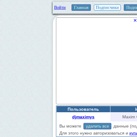
Войти
Главная
Подписчики
Подп
×
Пользователь
djmaximys
Maxim 
Вы можете
данные (подп
удалить все
Для этого нужно авторизоваться и
куп