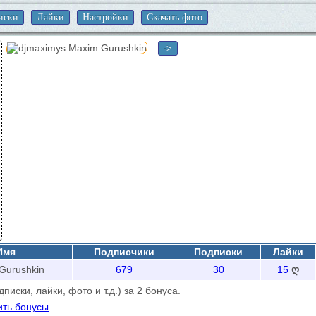
иски
Лайки
Настройки
Скачать фото
->
Имя
Подписчики
Подписки
Лайки
Gurushkin
679
30
15
ღ
иски, лайки, фото и т.д.) за 2 бонуса.
ить бонусы