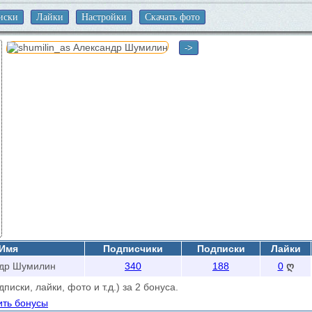
иски
Лайки
Настройки
Скачать фото
->
Имя
Подписчики
Подписки
Лайки
др Шумилин
340
188
0
ღ
иски, лайки, фото и т.д.) за 2 бонуса.
ить бонусы