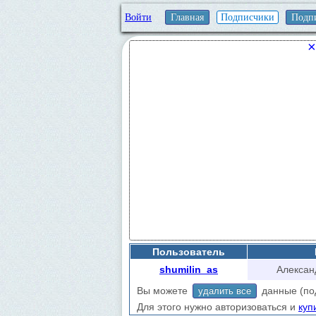
Войти
Главная
Подписчики
Подп
×
Пользователь
shumilin_as
Алексан
Вы можете
данные (подп
удалить все
Для этого нужно авторизоваться и
куп