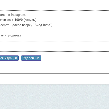
ался в Instagram.
исчиков +
100*0
(бонусы)
ерять (слева вверху "Вход Insta").
ключите слежку